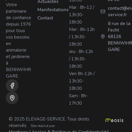
18h30
Actualités
Votre
Mar : 8h-12 /
contact@el
Manifestations
partenaire
13h30-
service.fr
de confiance
Contact
18h30
8 rue de la
depuis 1976
Mer : 8h-12h
Fecht
pour tous
68126
/ 13h30-
vos besoins
BENNWIH
en
18h30
GARE
animalerie
Jeu : 8h-12h
et jardinerie
/ 13h30-
à
18h30
BENNWIHR
Ven 8h-12h /
GARE.
13h30-
18h30
Sam : 8h-
17h30
© 2025 ELEVAGE-SERVICE. Tous droits
réservés.
Site réalisé par